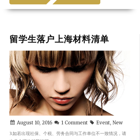
Sub Item
Sub Item
Item 2
Sub Item
留学生落户上海材料清单
Sub Item
ARCHIVE
ABOUT
CONTACT
August 10, 2016
1 Comment
Event, New
3.如若出现社保、个税、劳务合同与工作单位不一致情况，请